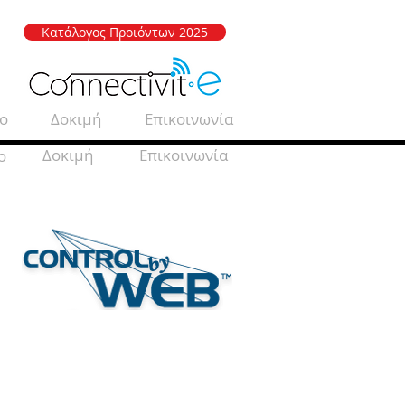
Κατάλογος Προιόντων 2025
eo
Δοκιμή
Επικοινωνία
Δοκιμή
Επικοινωνία
o