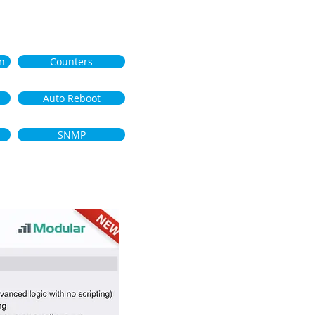
n
Counters
Auto Reboot
SNMP