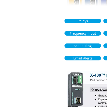
Relays
Frequency Input
Scheduling
Email Alerts