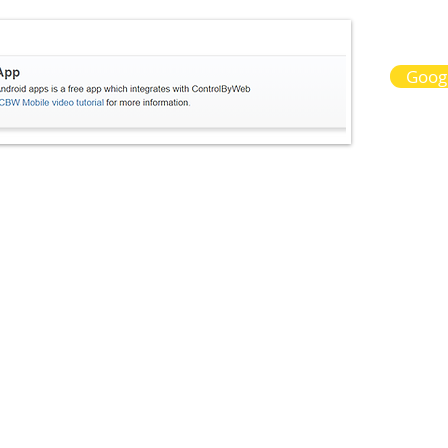
Googl
α-Contact Us