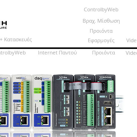
ControlbyWeb
Βραχ. Μίσθωση
Προιόντα
+ Κατασκευές
Εφαρμογές
Vid
trolbyWeb
Internet Παντού
Προιόντα
Vide